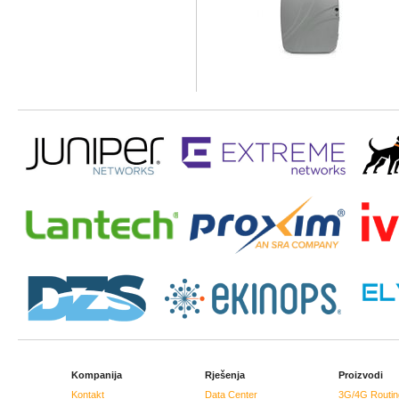
Kompanija
Rješenja
Proizvodi
Kontakt
Data Center
3G/4G Routin