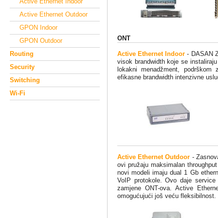
Active Ethernet Indoor
Active Ethernet Outdoor
GPON Indoor
ONT
GPON Outdoor
Routing
Active Ethernet Indoor
- DASAN Zho
visok brandwidth koje se instalira
Security
lokakni menadžment, podrškom 
efikasne brandwidth intenzivne usl
Switching
Wi-Fi
Active Ethernet Outdoor
- Zasnova
ovi pružaju maksimalan throughput b
novi modeli imaju dual 1 Gb ether
VoIP protokole. Ovo daje service 
zamjene ONT-ova. Active Etherne
omogućujući još veću fleksibilnost