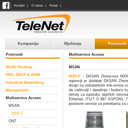
Kontakt
|
O nama
|
Portal
|
Kompanija
Rješenja
Proizvodi
Proizvodi
Multiservice Access
3G/4G Routing
MSAN
DNS, DHCP & IPAM
MXK-F
- DASAN Zhone-ova MXK-F š
najnoviji je dodatak DASAN Zhone-
Industrial Networking
dizajn sa redudantnim link-ovima vis
da zadovolji i današnje i buduće k
Management
temelj za isporuku optičkih servi
Multiservice Access
Ethernet, ITU-T G.987 XGPON1, ITU
poslovne servise sa potrebama za v
MSAN
MXK-F
ONT