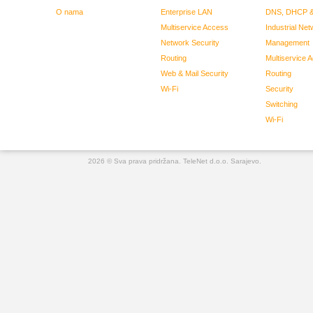
O nama
Enterprise LAN
DNS, DHCP &
Multiservice Access
Industrial Net
Network Security
Management
Routing
Multiservice 
Web & Mail Security
Routing
Wi-Fi
Security
Switching
Wi-Fi
2026 © Sva prava pridržana. TeleNet d.o.o. Sarajevo.